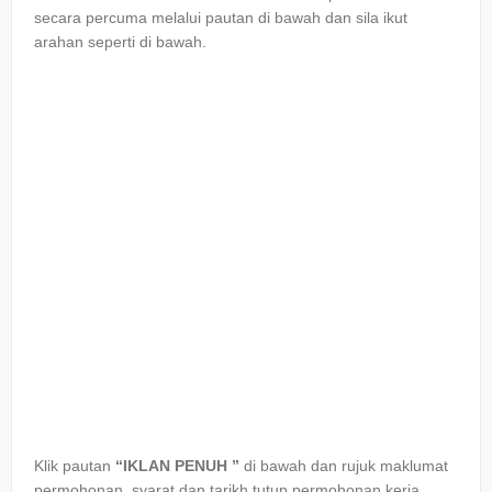
secara percuma melalui pautan di bawah dan sila ikut
arahan seperti di bawah.
Klik pautan
“IKLAN PENUH ”
di bawah dan rujuk maklumat
permohonan, syarat dan tarikh tutup permohonan kerja